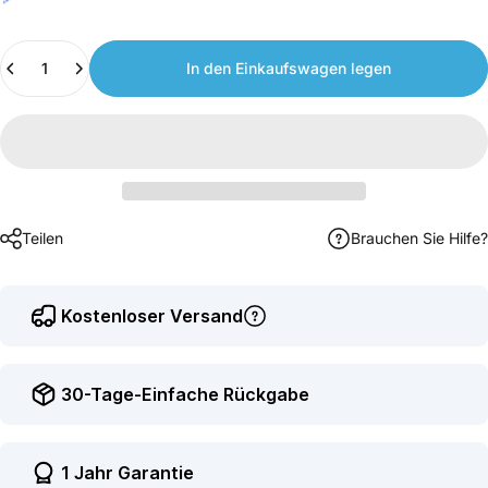
Join
us
Anzahl
to
In den Einkaufswagen legen
earn
points.
Teilen
Brauchen Sie Hilfe?
Kostenloser Versand
30-Tage-Einfache Rückgabe
1 Jahr Garantie