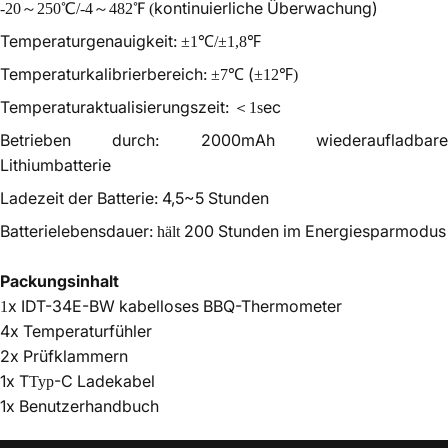
kontinuierliche Überwachung)
-20～250℃/-4～482℉ (
Temperaturgenauigkeit:
±1℃/±1,8℉
Temperaturkalibrierbereich:
(
±7℃
±12℉)
Temperaturaktualisierungszeit:
ec
＜
1s
Betrieben durch: 2000mAh wiederaufladbare
Lithiumbatterie
Ladezeit der Batterie: 4,5~5 Stunden
Batterielebensdauer:
200 Stunden
im Energiesparmodus
hält
Packungsinhalt
x IDT-34E-BW kabelloses BBQ-Thermometer
1
4x Temperaturfühler
2x Prüfklammern
1x T
-C Ladekabel
Typ
1x Benutzerhandbuch