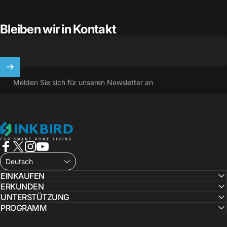
Bleiben wir in Kontakt
Melden Sie sich für unseren Newsletter an
INKBIRD
Facebook
X (Twitter)
Instagram
YouTube
Deutsch
EINKAUFEN
ERKUNDEN
UNTERSTÜTZUNG
PROGRAMM