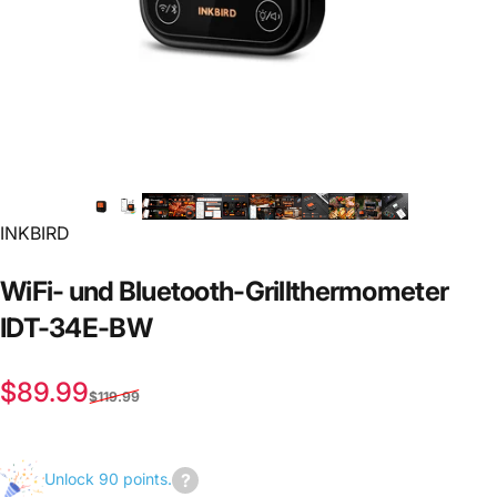
INKBIRD
WiFi-
und
Bluetooth-Grillthermometer
IDT-34E-BW
Verkaufspreis
Normaler Preis
$89.99
$119.99
Unlock 90 points.