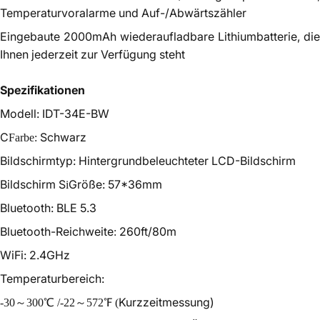
Temperaturvoralarme und Auf-/Abwärtszähler
Eingebaute 2000mAh wiederaufladbare Lithiumbatterie, die
Ihnen jederzeit zur Verfügung steht
Spezifikationen
Modell: IDT-34E-BW
C
Schwarz
Farbe:
Bildschirmtyp: Hintergrundbeleuchteter LCD-Bildschirm
Bildschirm S
Größe: 57*36mm
i
Bluetooth: BLE 5.3
Bluetooth-Reichweite
260ft/80m
:
WiFi: 2.4GHz
Temperaturbereich:
Kurzzeitmessung)
-30～300℃ /-22～572℉ (